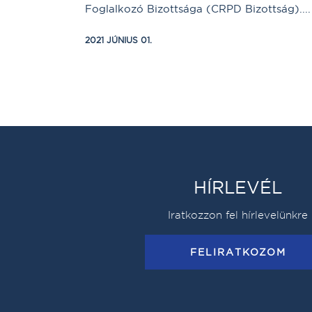
Foglalkozó Bizottsága (CRPD Bizottság)....
2021 JÚNIUS 01.
HÍRLEVÉL
Iratkozzon fel hírlevelünkre
FELIRATKOZOM