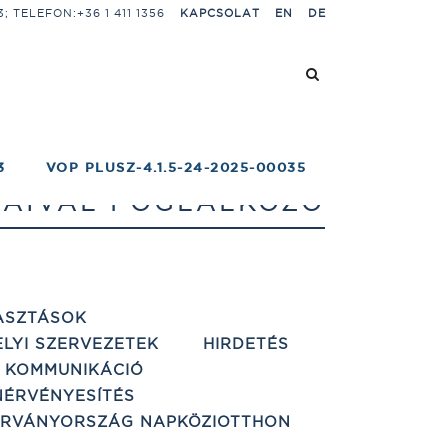
 TELEFON:+36 1 411 1356
KAPCSOLAT
EN
DE
3
VOP PLUSZ-4.1.5-24-2025-00035
GAIVAL FOGLALKOZÓ
ASZTÁSOK
ELYI SZERVEZETEK
HIRDETÉS
 KOMMUNIKÁCIÓ
ÉRVÉNYESÍTÉS
ÁRVÁNYORSZÁG NAPKÖZIOTTHON