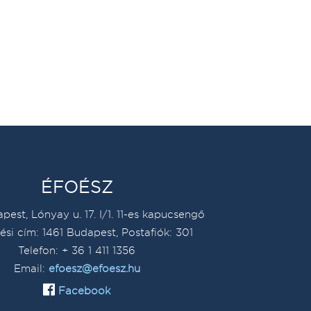
ÉFOÉSZ
pest, Lónyay u. 17. I/1. 11-es kapucsengő
ési cím: 1461 Budapest, Postafiók: 301
Telefon: + 36 1 411 1356
Email:
efoesz@efoesz.hu
Facebook