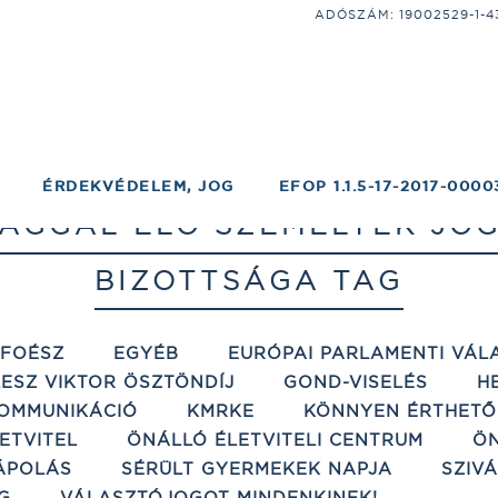
ADÓSZÁM: 19002529-1-43;
ÉRDEKVÉDELEM, JOG
EFOP 1.1.5-17-2017-0000
ÁGGAL ÉLŐ SZEMÉLYEK JO
BIZOTTSÁGA TAG
ÉFOÉSZ
EGYÉB
EURÓPAI PARLAMENTI VÁL
ESZ VIKTOR ÖSZTÖNDÍJ
GOND-VISELÉS
H
OMMUNIKÁCIÓ
KMRKE
KÖNNYEN ÉRTHETŐ
ETVITEL
ÖNÁLLÓ ÉLETVITELI CENTRUM
ÖN
ÁPOLÁS
SÉRÜLT GYERMEKEK NAPJA
SZIV
G
VÁLASZTÓJOGOT MINDENKINEK!