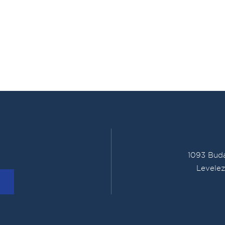
1093 Buda
Levelez