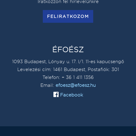
Iratkozzon fel hírlevelünkre
FELIRATKOZOM
ÉFOÉSZ
1093 Budapest, Lónyay u. 17. I/1. 11-es kapucsengő
Levelezési cím: 1461 Budapest, Postafiók: 301
Telefon: + 36 1 411 1356
Email:
efoesz@efoesz.hu
Facebook