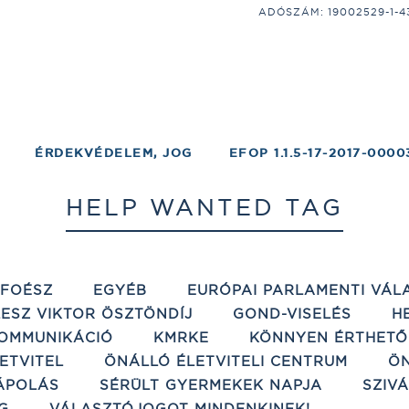
ADÓSZÁM: 19002529-1-43;
ÉRDEKVÉDELEM, JOG
EFOP 1.1.5-17-2017-0000
HELP WANTED TAG
ÉFOÉSZ
EGYÉB
EURÓPAI PARLAMENTI VÁL
ESZ VIKTOR ÖSZTÖNDÍJ
GOND-VISELÉS
H
OMMUNIKÁCIÓ
KMRKE
KÖNNYEN ÉRTHETŐ
ETVITEL
ÖNÁLLÓ ÉLETVITELI CENTRUM
ÖN
ÁPOLÁS
SÉRÜLT GYERMEKEK NAPJA
SZIV
G
VÁLASZTÓJOGOT MINDENKINEK!