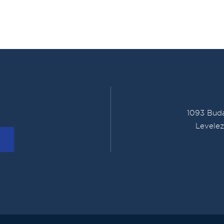
1093 Buda
Levelez