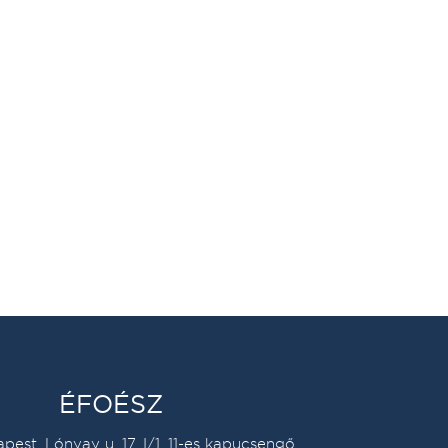
ÉFOÉSZ
pest, Lónyay u. 17. I/1. 11-es kapucsengő