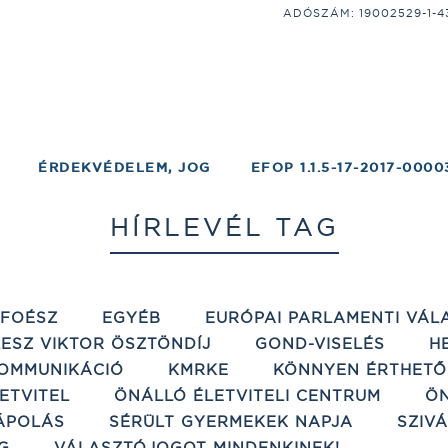
ADÓSZÁM: 19002529-1-43;
ÉRDEKVÉDELEM, JOG
EFOP 1.1.5-17-2017-0000
HÍRLEVÉL TAG
ÉFOÉSZ
EGYÉB
EURÓPAI PARLAMENTI VÁL
ESZ VIKTOR ÖSZTÖNDÍJ
GOND-VISELÉS
H
OMMUNIKÁCIÓ
KMRKE
KÖNNYEN ÉRTHETŐ
ETVITEL
ÖNÁLLÓ ÉLETVITELI CENTRUM
ÖN
ÁPOLÁS
SÉRÜLT GYERMEKEK NAPJA
SZIV
G
VÁLASZTÓJOGOT MINDENKINEK!