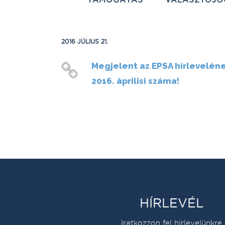
2016 JÚLIUS 21.
Megjelent az EPSA hírlevelén
2016. áprilisi száma!
HÍRLEVÉL
Iratkozzon fel hírlevelünkre