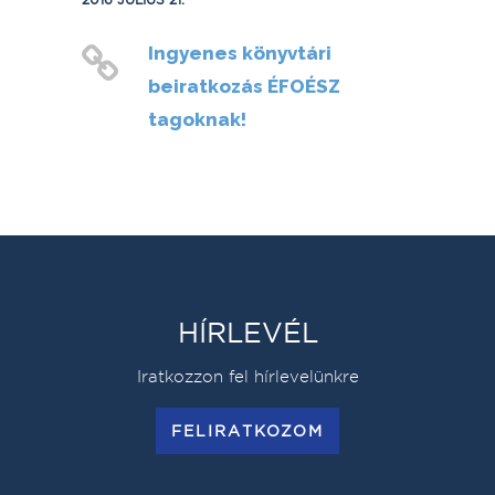
Ingyenes könyvtári
beiratkozás ÉFOÉSZ
tagoknak!
HÍRLEVÉL
Iratkozzon fel hírlevelünkre
FELIRATKOZOM