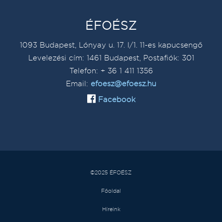
ÉFOÉSZ
1093 Budapest, Lónyay u. 17. I/1. 11-es kapucsengő
Levelezési cím: 1461 Budapest, Postafiók: 301
Telefon: + 36 1 411 1356
Email:
efoesz@efoesz.hu
Facebook
©2025 ÉFOÉSZ
Főoldal
Híreink