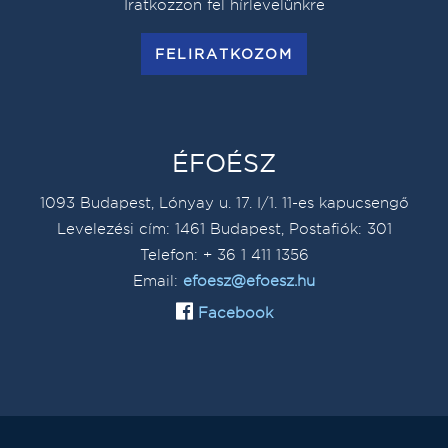
Iratkozzon fel hírlevelünkre
FELIRATKOZOM
ÉFOÉSZ
1093 Budapest, Lónyay u. 17. I/1. 11-es kapucsengő
Levelezési cím: 1461 Budapest, Postafiók: 301
Telefon: + 36 1 411 1356
Email:
efoesz@efoesz.hu
Facebook