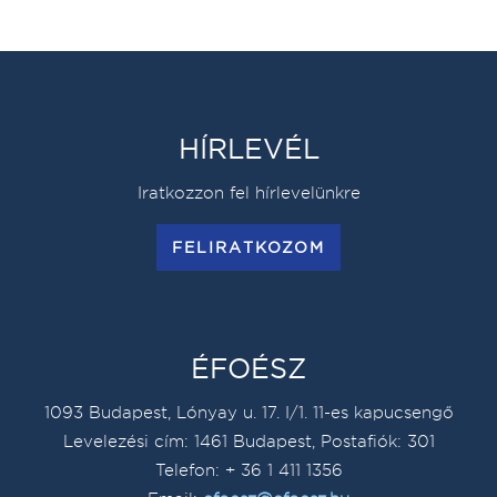
HÍRLEVÉL
Iratkozzon fel hírlevelünkre
FELIRATKOZOM
ÉFOÉSZ
1093 Budapest, Lónyay u. 17. I/1. 11-es kapucsengő
Levelezési cím: 1461 Budapest, Postafiók: 301
Telefon: + 36 1 411 1356