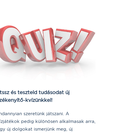
tssz és teszteld tudásodat új
zékenyítő-kvízünkkel!
ndannyian szeretünk játszani. A
ízjátékok pedig különösen alkalmasak arra,
gy új dolgokat ismerjünk meg, új