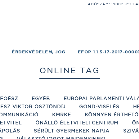
ADÓSZÁM: 19002529-1-43;
ÉRDEKVÉDELEM, JOG
EFOP 1.1.5-17-2017-0000
ONLINE TAG
ÉFOÉSZ
EGYÉB
EURÓPAI PARLAMENTI VÁL
ESZ VIKTOR ÖSZTÖNDÍJ
GOND-VISELÉS
H
OMMUNIKÁCIÓ
KMRKE
KÖNNYEN ÉRTHETŐ
ETVITEL
ÖNÁLLÓ ÉLETVITELI CENTRUM
ÖN
ÁPOLÁS
SÉRÜLT GYERMEKEK NAPJA
SZIV
G
VÁLASZTÓJOGOT MINDENKINEK!