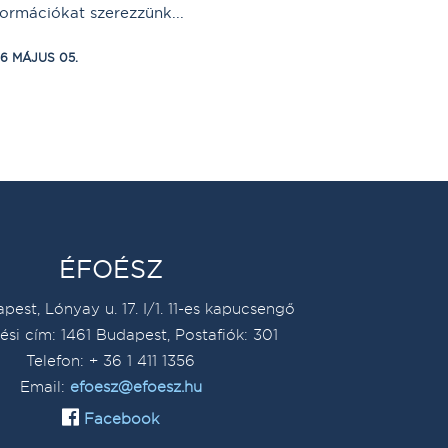
formációkat szerezzünk...
16 MÁJUS 05.
ÉFOÉSZ
pest, Lónyay u. 17. I/1. 11-es kapucsengő
ési cím: 1461 Budapest, Postafiók: 301
Telefon: + 36 1 411 1356
Email:
efoesz@efoesz.hu
Facebook