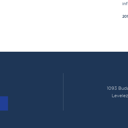
in
20
1093 Buda
Levelez