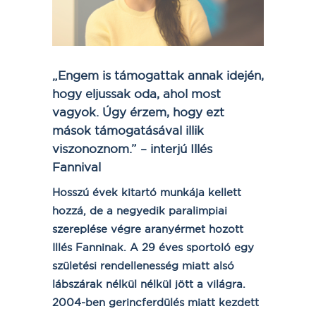
„Engem is támogattak annak idején,
hogy eljussak oda, ahol most
vagyok. Úgy érzem, hogy ezt
mások támogatásával illik
viszonoznom.” – interjú Illés
Fannival
Hosszú évek kitartó munkája kellett
hozzá, de a negyedik paralimpiai
szereplése végre aranyérmet hozott
Illés Fanninak. A 29 éves sportoló egy
születési rendellenesség miatt alsó
lábszárak nélkül nélkül jött a világra.
2004-ben gerincferdülés miatt kezdett