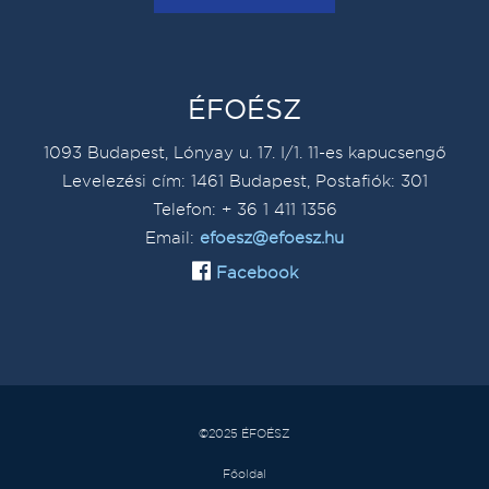
ÉFOÉSZ
1093 Budapest, Lónyay u. 17. I/1. 11-es kapucsengő
Levelezési cím: 1461 Budapest, Postafiók: 301
Telefon: + 36 1 411 1356
Email:
efoesz@efoesz.hu
Facebook
©2025 ÉFOÉSZ
Főoldal