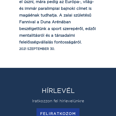
el úszni, mára pedig az Európa-, világ-
és immár paralimpiai bajnoki címet is
magáénak tudhatja. A zalai születésű
Fannival a Duna Arénában
beszélgettünk a sport szerepéről, edzői
mentalitásról és a társadalmi
felelősségvállalás fontosságáról.
2021 SZEPTEMBER 30.
HÍRLEVÉL
Iratkozzon fel hírlevelünkre
FELIRATKOZOM