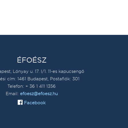
ÉFOÉSZ
pest, Lónyay u. 17. I/1. 11-es kapucsengő
ési cím: 1461 Budapest, Postafiók: 301
Telefon: + 36 1 411 1356
Email:
efoesz@efoesz.hu
Facebook