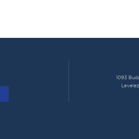
1093 Buda
Levelez