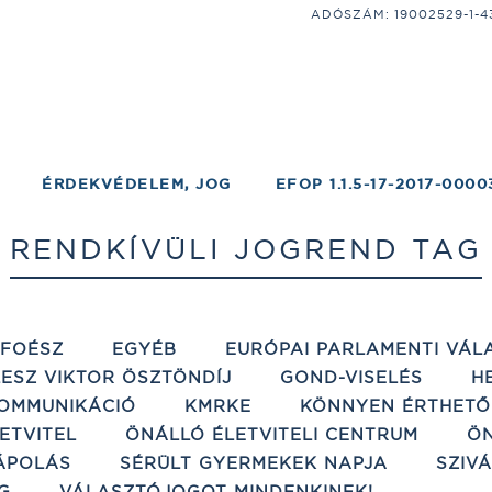
ADÓSZÁM: 19002529-1-43;
ÉRDEKVÉDELEM, JOG
EFOP 1.1.5-17-2017-0000
RENDKÍVÜLI JOGREND TAG
ÉFOÉSZ
EGYÉB
EURÓPAI PARLAMENTI VÁL
ESZ VIKTOR ÖSZTÖNDÍJ
GOND-VISELÉS
H
OMMUNIKÁCIÓ
KMRKE
KÖNNYEN ÉRTHETŐ
ETVITEL
ÖNÁLLÓ ÉLETVITELI CENTRUM
ÖN
ÁPOLÁS
SÉRÜLT GYERMEKEK NAPJA
SZIV
G
VÁLASZTÓJOGOT MINDENKINEK!