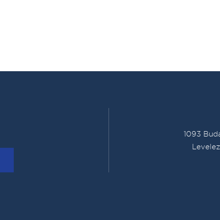
1093 Buda
Levelez