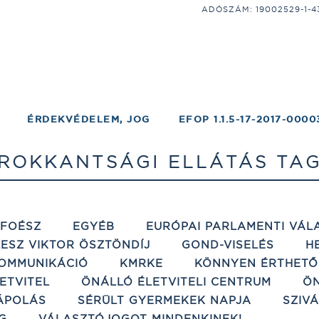
ADÓSZÁM: 19002529-1-43;
ÉRDEKVÉDELEM, JOG
EFOP 1.1.5-17-2017-0000
ROKKANTSÁGI ELLÁTÁS TA
ÉFOÉSZ
EGYÉB
EURÓPAI PARLAMENTI VÁL
ESZ VIKTOR ÖSZTÖNDÍJ
GOND-VISELÉS
H
OMMUNIKÁCIÓ
KMRKE
KÖNNYEN ÉRTHETŐ
ETVITEL
ÖNÁLLÓ ÉLETVITELI CENTRUM
ÖN
ÁPOLÁS
SÉRÜLT GYERMEKEK NAPJA
SZIV
G
VÁLASZTÓJOGOT MINDENKINEK!