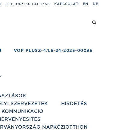
 TELEFON:+36 1 411 1356
KAPCSOLAT
EN
DE
3
VOP PLUSZ-4.1.5-24-2025-00035
G
ASZTÁSOK
ELYI SZERVEZETEK
HIRDETÉS
 KOMMUNIKÁCIÓ
ÉRVÉNYESÍTÉS
ÁRVÁNYORSZÁG NAPKÖZIOTTHON