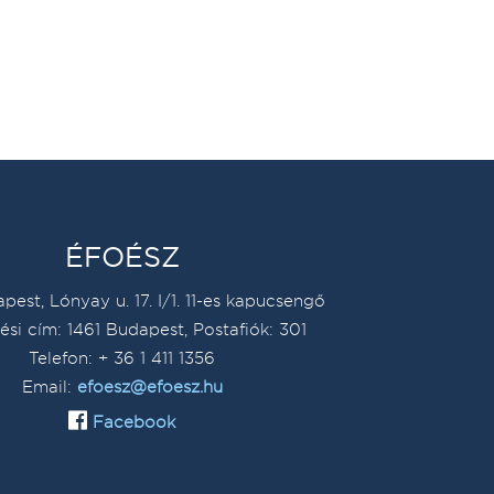
ÉFOÉSZ
pest, Lónyay u. 17. I/1. 11-es kapucsengő
ési cím: 1461 Budapest, Postafiók: 301
Telefon: + 36 1 411 1356
Email:
efoesz@efoesz.hu
Facebook