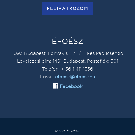
FELIRATKOZOM
ÉFOÉSZ
1093 Budapest, Lónyay u. 17. I/1. 11-es kapucsengő
Levelezési cím: 1461 Budapest, Postafiók: 301
Telefon: + 36 1 411 1356
Email:
efoesz@efoesz.hu
Facebook
©2025 ÉFOÉSZ