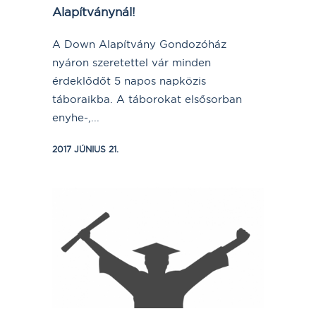
Alapítványnál!
A Down Alapítvány Gondozóház
nyáron szeretettel vár minden
érdeklődőt 5 napos napközis
táboraikba. A táborokat elsősorban
enyhe-,...
2017 JÚNIUS 21.