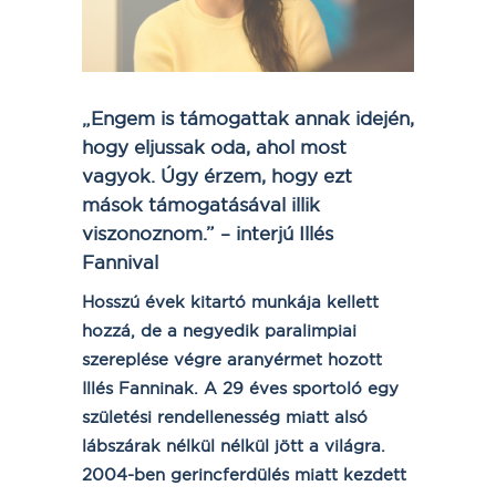
„Engem is támogattak annak idején,
hogy eljussak oda, ahol most
vagyok. Úgy érzem, hogy ezt
mások támogatásával illik
viszonoznom.” – interjú Illés
Fannival
Hosszú évek kitartó munkája kellett
hozzá, de a negyedik paralimpiai
szereplése végre aranyérmet hozott
Illés Fanninak. A 29 éves sportoló egy
születési rendellenesség miatt alsó
lábszárak nélkül nélkül jött a világra.
2004-ben gerincferdülés miatt kezdett