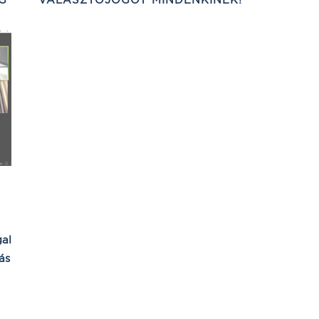
gal
ás