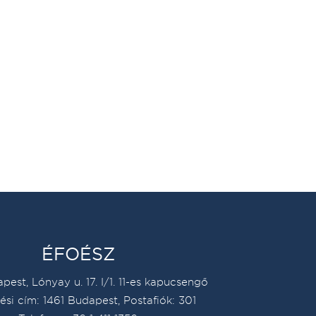
ÉFOÉSZ
pest, Lónyay u. 17. I/1. 11-es kapucsengő
ési cím: 1461 Budapest, Postafiók: 301