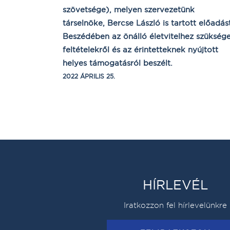
szövetsége), melyen szervezetünk
társelnöke, Bercse László is tartott előadást
Beszédében az önálló életvitelhez szükség
feltételekről és az érintetteknek nyújtott
helyes támogatásról beszélt.
2022 ÁPRILIS 25.
HÍRLEVÉL
Iratkozzon fel hírlevelünkre