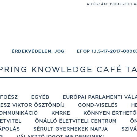
ADÓSZÁM: 19002529-1-43;
ÉRDEKVÉDELEM, JOG
EFOP 1.1.5-17-2017-0000
PRING KNOWLEDGE CAFÉ T
ÉFOÉSZ
EGYÉB
EURÓPAI PARLAMENTI VÁL
ESZ VIKTOR ÖSZTÖNDÍJ
GOND-VISELÉS
H
OMMUNIKÁCIÓ
KMRKE
KÖNNYEN ÉRTHETŐ
ETVITEL
ÖNÁLLÓ ÉLETVITELI CENTRUM
ÖN
ÁPOLÁS
SÉRÜLT GYERMEKEK NAPJA
SZIV
G
VÁLASZTÓJOGOT MINDENKINEK!