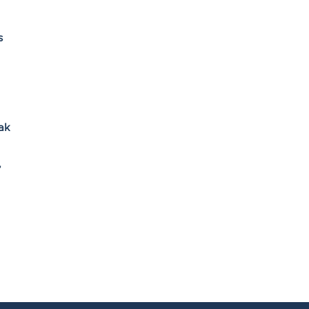
s
ak
,