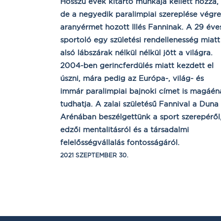
Hosszú évek kitartó munkája kellett hozzá,
de a negyedik paralimpiai szereplése végre
aranyérmet hozott Illés Fanninak. A 29 éve
sportoló egy születési rendellenesség miatt
alsó lábszárak nélkül nélkül jött a világra.
2004-ben gerincferdülés miatt kezdett el
úszni, mára pedig az Európa-, világ- és
immár paralimpiai bajnoki címet is magáén
tudhatja. A zalai születésű Fannival a Duna
Arénában beszélgettünk a sport szerepéről
edzői mentalitásról és a társadalmi
felelősségvállalás fontosságáról.
2021 SZEPTEMBER 30.