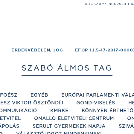
ADÓSZÁM: 19002529-1-43;
ÉRDEKVÉDELEM, JOG
EFOP 1.1.5-17-2017-0000
SZABÓ ÁLMOS TAG
ÉFOÉSZ
EGYÉB
EURÓPAI PARLAMENTI VÁL
ESZ VIKTOR ÖSZTÖNDÍJ
GOND-VISELÉS
H
OMMUNIKÁCIÓ
KMRKE
KÖNNYEN ÉRTHETŐ
ETVITEL
ÖNÁLLÓ ÉLETVITELI CENTRUM
ÖN
ÁPOLÁS
SÉRÜLT GYERMEKEK NAPJA
SZIV
G
VÁLASZTÓJOGOT MINDENKINEK!