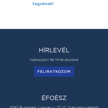
tagoknak!
HÍRLEVÉL
Iratkozzon fel hírlevelünkre
FELIRATKOZOM
ÉFOÉSZ
1093 Budapest, Lónyay u. 17. I/1. 11-es kapucsengő