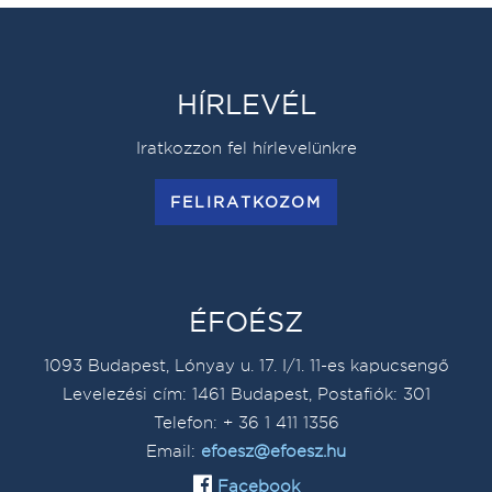
HÍRLEVÉL
Iratkozzon fel hírlevelünkre
FELIRATKOZOM
ÉFOÉSZ
1093 Budapest, Lónyay u. 17. I/1. 11-es kapucsengő
Levelezési cím: 1461 Budapest, Postafiók: 301
Telefon: + 36 1 411 1356
Email:
efoesz@efoesz.hu
Facebook