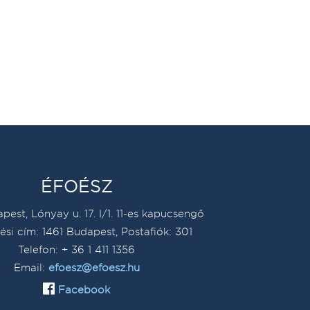
ÉFOÉSZ
pest, Lónyay u. 17. I/1. 11-es kapucsengő
ési cím: 1461 Budapest, Postafiók: 301
Telefon: + 36 1 411 1356
Email:
efoesz@efoesz.hu
Facebook