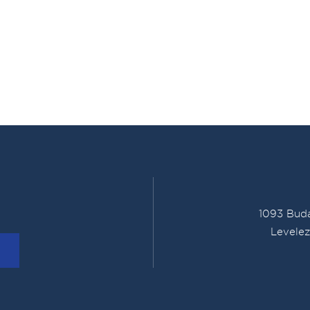
1093 Buda
Levelez