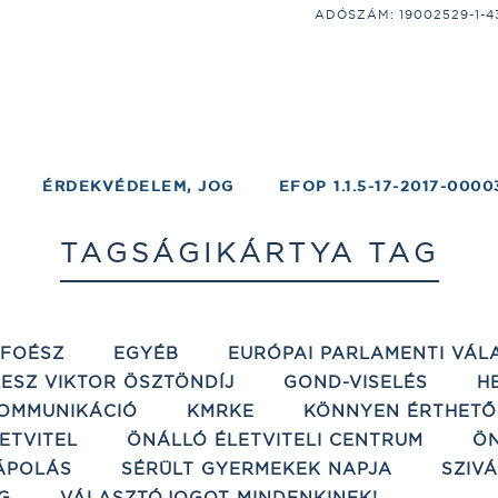
ADÓSZÁM: 19002529-1-43;
ÉRDEKVÉDELEM, JOG
EFOP 1.1.5-17-2017-0000
TAGSÁGIKÁRTYA TAG
ÉFOÉSZ
EGYÉB
EURÓPAI PARLAMENTI VÁL
ESZ VIKTOR ÖSZTÖNDÍJ
GOND-VISELÉS
H
OMMUNIKÁCIÓ
KMRKE
KÖNNYEN ÉRTHETŐ
ETVITEL
ÖNÁLLÓ ÉLETVITELI CENTRUM
ÖN
ÁPOLÁS
SÉRÜLT GYERMEKEK NAPJA
SZIV
G
VÁLASZTÓJOGOT MINDENKINEK!