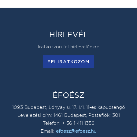
HÍRLEVÉL
Iratkozzon fel hírlevelünkre
FELIRATKOZOM
ÉFOÉSZ
1093 Budapest, Lónyay u. 17. I/1. 11-es kapucsengő
Levelezési cím: 1461 Budapest, Postafiók: 301
Telefon: + 36 1 411 1356
Email:
efoesz@efoesz.hu