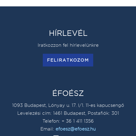
HÍRLEVÉL
Iratkozzon fel hírlevelünkre
FELIRATKOZOM
ÉFOÉSZ
1093 Budapest, Lónyay u. 17. I/1. 11-es kapucsengő
Levelezési cím: 1461 Budapest, Postafiók: 301
Telefon: + 36 1 411 1356
Email:
efoesz@efoesz.hu