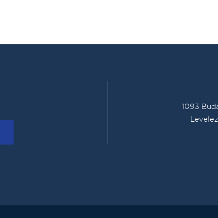
1093 Buda
Levelez