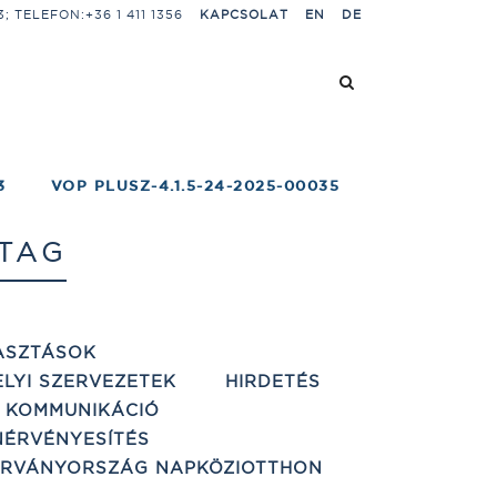
 TELEFON:+36 1 411 1356
KAPCSOLAT
EN
DE
3
VOP PLUSZ-4.1.5-24-2025-00035
 TAG
ASZTÁSOK
ELYI SZERVEZETEK
HIRDETÉS
 KOMMUNIKÁCIÓ
ÉRVÉNYESÍTÉS
ÁRVÁNYORSZÁG NAPKÖZIOTTHON