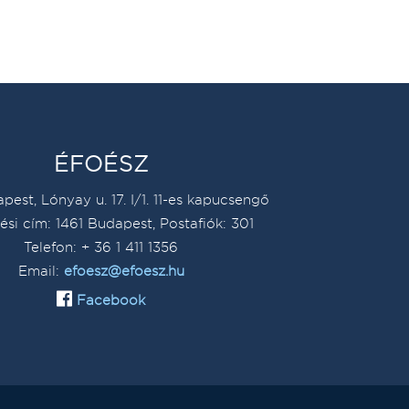
ÉFOÉSZ
pest, Lónyay u. 17. I/1. 11-es kapucsengő
ési cím: 1461 Budapest, Postafiók: 301
Telefon: + 36 1 411 1356
Email:
efoesz@efoesz.hu
Facebook