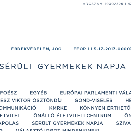
ADÓSZÁM: 19002529-1-43;
ÉRDEKVÉDELEM, JOG
EFOP 1.1.5-17-2017-0000
 SÉRÜLT GYERMEKEK NAPJA
ÉFOÉSZ
EGYÉB
EURÓPAI PARLAMENTI VÁL
ESZ VIKTOR ÖSZTÖNDÍJ
GOND-VISELÉS
H
OMMUNIKÁCIÓ
KMRKE
KÖNNYEN ÉRTHETŐ
ETVITEL
ÖNÁLLÓ ÉLETVITELI CENTRUM
ÖN
ÁPOLÁS
SÉRÜLT GYERMEKEK NAPJA
SZIV
G
VÁLASZTÓJOGOT MINDENKINEK!