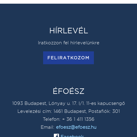
HÍRLEVÉL
Iratkozzon fel hírlevelünkre
FELIRATKOZOM
ÉFOÉSZ
1093 Budapest, Lónyay u. 17. I/1. 11-es kapucsengő
Levelezési cím: 1461 Budapest, Postafiók: 301
Telefon: + 36 1 411 1356
Email:
efoesz@efoesz.hu
Facebook