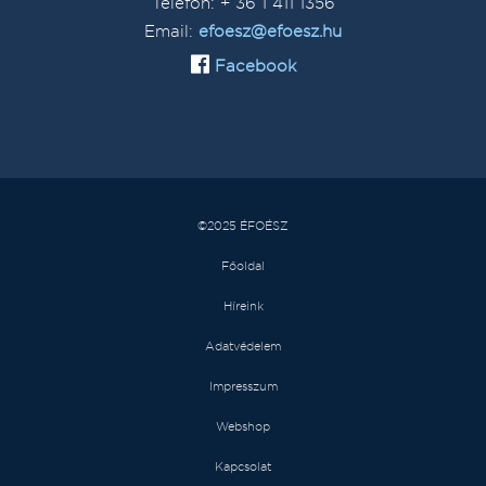
Telefon: + 36 1 411 1356
Email:
efoesz@efoesz.hu
Facebook
©2025 ÉFOÉSZ
Főoldal
Híreink
Adatvédelem
Impresszum
Webshop
Kapcsolat