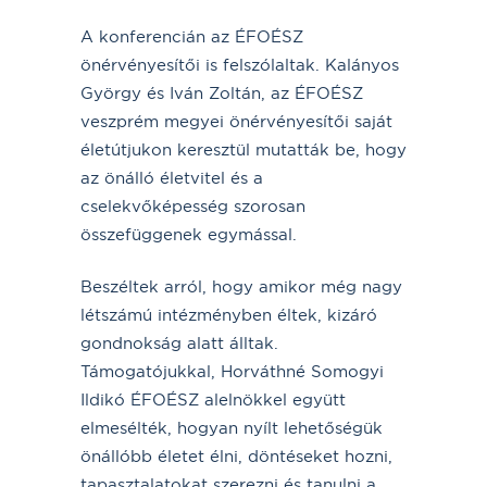
A konferencián az ÉFOÉSZ
önérvényesítői is felszólaltak. Kalányos
György és Iván Zoltán, az ÉFOÉSZ
veszprém megyei önérvényesítői saját
életútjukon keresztül mutatták be, hogy
az önálló életvitel és a
cselekvőképesség szorosan
összefüggenek egymással.
Beszéltek arról, hogy amikor még nagy
létszámú intézményben éltek, kizáró
gondnokság alatt álltak.
Támogatójukkal, Horváthné Somogyi
Ildikó ÉFOÉSZ alelnökkel együtt
elmesélték, hogyan nyílt lehetőségük
önállóbb életet élni, döntéseket hozni,
tapasztalatokat szerezni és tanulni a