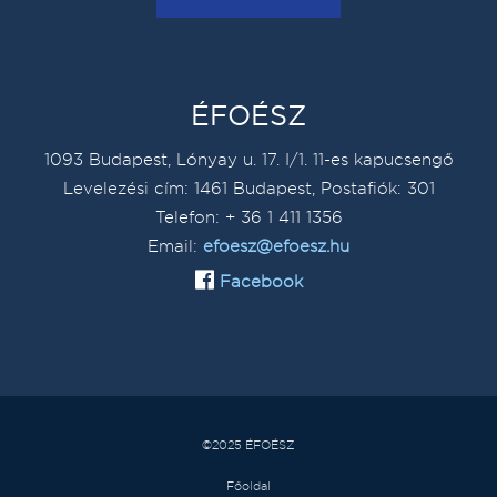
ÉFOÉSZ
1093 Budapest, Lónyay u. 17. I/1. 11-es kapucsengő
Levelezési cím: 1461 Budapest, Postafiók: 301
Telefon: + 36 1 411 1356
Email:
efoesz@efoesz.hu
Facebook
©2025 ÉFOÉSZ
Főoldal