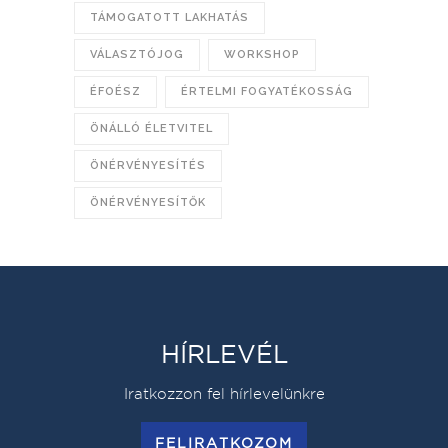
TÁMOGATOTT LAKHATÁS
VÁLASZTÓJOG
WORKSHOP
ÉFOÉSZ
ÉRTELMI FOGYATÉKOSSÁG
ÖNÁLLÓ ÉLETVITEL
ÖNÉRVÉNYESÍTÉS
ÖNÉRVÉNYESÍTŐK
HÍRLEVÉL
Iratkozzon fel hírlevelünkre
FELIRATKOZOM