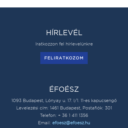
HÍRLEVÉL
Iratkozzon fel hírlevelünkre
FELIRATKOZOM
ÉFOÉSZ
1093 Budapest, Lónyay u. 17. I/1. 11-es kapucsengő
Levelezési cím: 1461 Budapest, Postafiók: 301
Telefon: + 36 1 411 1356
Email:
efoesz@efoesz.hu