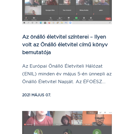
Az önálló életvitel színterei – Ilyen
volt az Önálló életvitel című könyv
bemutatója
Az Európai Önálló Életviteli Hálózat
(ENIL) minden év május 5-én ünnepli az
Önálló Életvitel Napját. Az ÉFOÉSZ...
2021 MÁJUS 07.