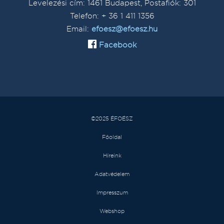
Levelezési cím: 1461 Budapest, Postafiók: 301
Telefon: + 36 1 411 1356
Email:
efoesz@efoesz.hu
Facebook
©2025 ÉFOÉSZ
Főoldal
Híreink
Adatvédelem
Impresszum
Webshop