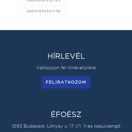
ÖNÉRVÉNYESÍTÉS
ÖNÉRVÉNYESÍTŐK
HÍRLEVÉL
Iratkozzon fel hírlevelünkre
FELIRATKOZOM
ÉFOÉSZ
1093 Budapest, Lónyay u. 17. I/1. 11-es kapucsengő