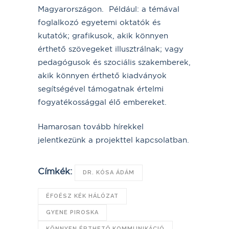
Magyarországon. Például: a témával
foglalkozó egyetemi oktatók és
kutatók; grafikusok, akik könnyen
érthető szövegeket illusztrálnak; vagy
pedagógusok és szociális szakemberek,
akik könnyen érthető kiadványok
segítségével támogatnak értelmi
fogyatékossággal élő embereket.
Hamarosan tovább hírekkel
jelentkezünk a projekttel kapcsolatban.
Címkék:
DR. KÓSA ÁDÁM
ÉFOÉSZ KÉK HÁLÓZAT
GYENE PIROSKA
KÖNNYEN ÉRTHETŐ KOMMUNIKÁCIÓ