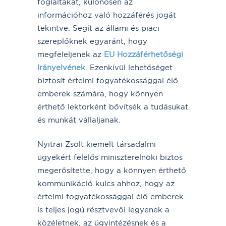
foglaltakat, különösen az
információhoz való hozzáférés jogát
tekintve. Segít az állami és piaci
szereplőknek egyaránt, hogy
megfeleljenek az
EU Hozzáférhetőségi
Irányelvének
. Ezenkívül lehetőséget
biztosít értelmi fogyatékossággal élő
emberek számára, hogy könnyen
érthető lektorként bővítsék a tudásukat
és munkát vállaljanak.
Nyitrai Zsolt kiemelt társadalmi
ügyekért felelős miniszterelnöki biztos
megerősítette, hogy a könnyen érthető
kommunikáció kulcs ahhoz, hogy az
értelmi fogyatékossággal élő emberek
is teljes jogú résztvevői legyenek a
közéletnek, az ügyintézésnek és a