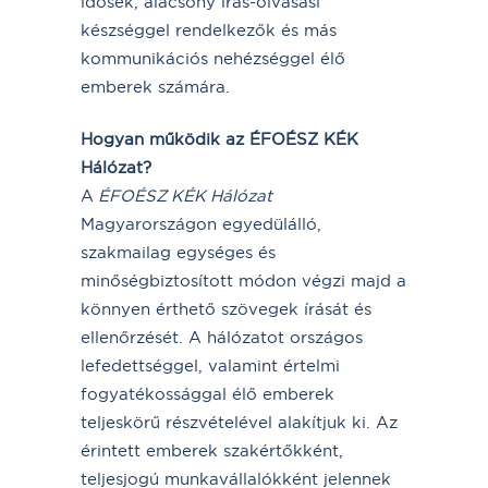
idősek, alacsony írás-olvasási
készséggel rendelkezők és más
kommunikációs nehézséggel élő
emberek számára.
Hogyan működik az ÉFOÉSZ KÉK
Hálózat?
A
ÉFOÉSZ KÉK Hálózat
Magyarországon egyedülálló,
szakmailag egységes és
minőségbiztosított módon végzi majd a
könnyen érthető szövegek írását és
ellenőrzését. A hálózatot országos
lefedettséggel, valamint értelmi
fogyatékossággal élő emberek
teljeskörű részvételével alakítjuk ki. Az
érintett emberek szakértőkként,
teljesjogú munkavállalókként jelennek