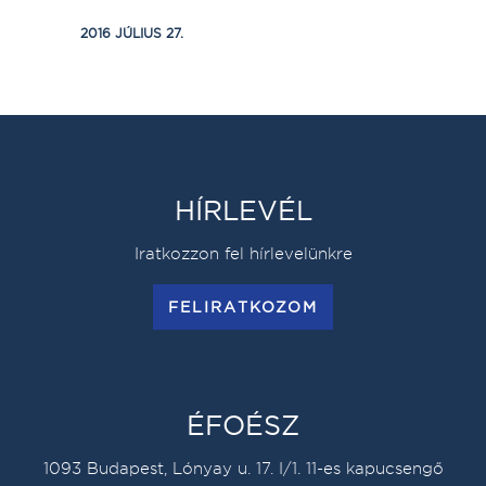
2016 JÚLIUS 27.
HÍRLEVÉL
Iratkozzon fel hírlevelünkre
FELIRATKOZOM
ÉFOÉSZ
1093 Budapest, Lónyay u. 17. I/1. 11-es kapucsengő