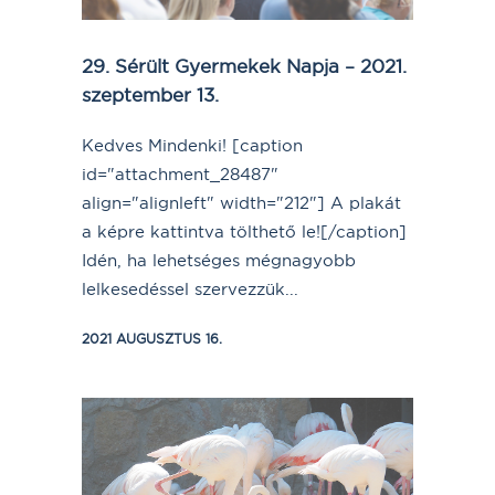
29. Sérült Gyermekek Napja – 2021.
szeptember 13.
Kedves Mindenki! [caption
id="attachment_28487"
align="alignleft" width="212"] A plakát
a képre kattintva tölthető le![/caption]
Idén, ha lehetséges mégnagyobb
lelkesedéssel szervezzük...
2021 AUGUSZTUS 16.