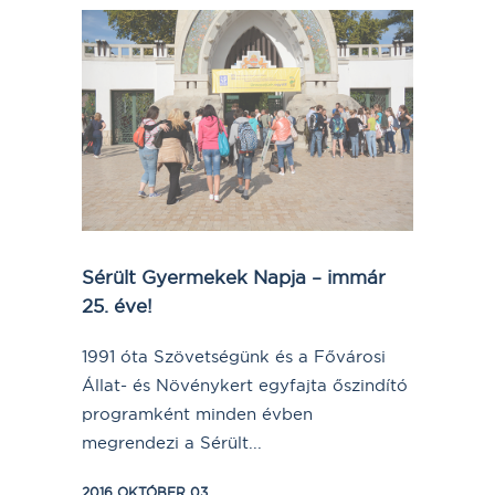
Sérült Gyermekek Napja – immár
25. éve!
1991 óta Szövetségünk és a Fővárosi
Állat- és Növénykert egyfajta őszindító
programként minden évben
megrendezi a Sérült...
2016 OKTÓBER 03.