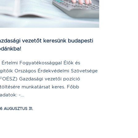
zdasági vezetőt keresünk budapesti
odánkba!
 Értelmi Fogyatékossággal Élők és
gítőik Országos Érdekvédelmi Szövetsége
FOÉSZ) Gazdasági vezetői pozíció
töltésére munkatársat keres. Főbb
adatok: -...
16 AUGUSZTUS 31.