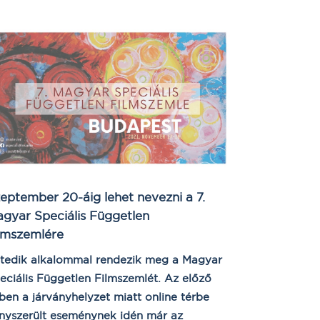
eptember 20-áig lehet nevezni a 7.
gyar Speciális Független
lmszemlére
tedik alkalommal rendezik meg a Magyar
eciális Független Filmszemlét. Az előző
ben a járványhelyzet miatt online térbe
nyszerült eseménynek idén már az