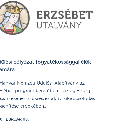
ülési pályázat fogyatékossággal élők
ámára
Magyar Nemzeti Üdülési Alapítvány az
zsébet-program keretében – az egészség
gőrzéséhez szükséges aktív kikapcsolódás
ősegítése érdekében...
16 FEBRUÁR 08.