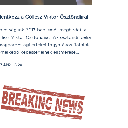
lentkezz a Göllesz Viktor Ösztöndíjra!
övetségünk 2017-ben ismét meghirdeti a
llesz Viktor Ösztöndíjat. Az ösztöndíj célja
magyarországi értelmi fogyatékos fiatalok
emelkedő képességeinek elismerése...
7 ÁPRILIS 20.