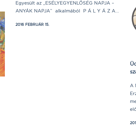
Egyesült az „ESÉLYEGYENLŐSÉG NAPJA –
ANYÁK NAPJA” alkalmából P Á L Y Á Z A...
2016 FEBRUÁR 15.
Üd
sz
A 
Er
me
el
20