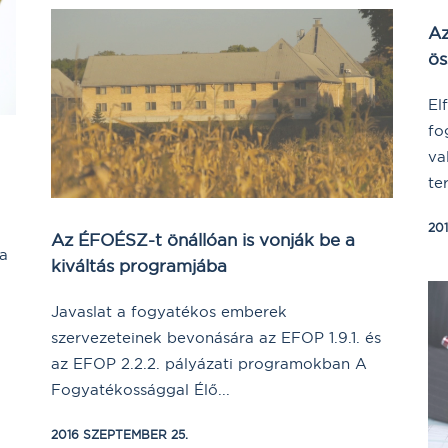
Az
ös
El
fo
va
te
20
Az ÉFOÉSZ-t önállóan is vonják be a
 a
kiváltás programjába
Javaslat a fogyatékos emberek
szervezeteinek bevonására az EFOP 1.9.1. és
az EFOP 2.2.2. pályázati programokban A
Fogyatékossággal Élő...
2016 SZEPTEMBER 25.