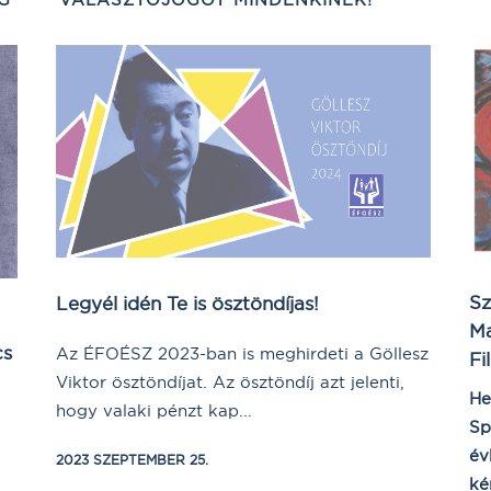
Sz
Legyél idén Te is ösztöndíjas!
Ma
cs
Az ÉFOÉSZ 2023-ban is meghirdeti a Göllesz
Fi
Viktor ösztöndíjat. Az ösztöndíj azt jelenti,
He
hogy valaki pénzt kap...
Sp
év
2023 SZEPTEMBER 25.
ké