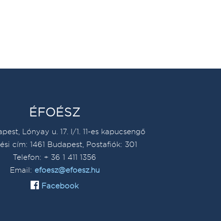
ÉFOÉSZ
pest, Lónyay u. 17. I/1. 11-es kapucsengő
ési cím: 1461 Budapest, Postafiók: 301
Telefon: + 36 1 411 1356
Email:
efoesz@efoesz.hu
Facebook