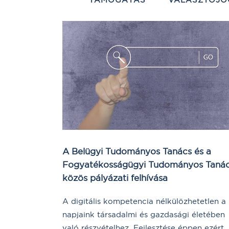
A Belügyi Tudományos Tanács és a
Fogyatékosságügyi Tudományos Taná
közös pályázati felhívása
A digitális kompetencia nélkülözhetetlen a
napjaink társadalmi és gazdasági életében
való részvételhez. Fejlesztése éppen ezért