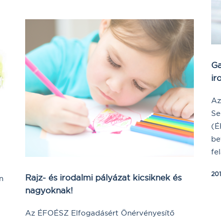
Ga
ir
Az
Se
(É
be
fel
20
Rajz- és irodalmi pályázat kicsiknek és
n
nagyoknak!
Az ÉFOÉSZ Elfogadásért Önérvényesítő