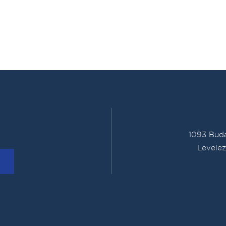
1093 Buda
Levelez