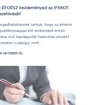
 ÉFOÉSZ kezdeményezi az IFKKOT
szehívását!
fogadhatatlannak tartjuk, hogy az értelmi
gyatékossággal élő embereket érintő,
laha volt legnagyobb fejlesztési projekt
rvezése (csakúgy, mint...
16 OKTÓBER 05.