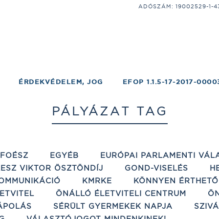
ADÓSZÁM: 19002529-1-43;
ÉRDEKVÉDELEM, JOG
EFOP 1.1.5-17-2017-0000
PÁLYÁZAT TAG
ÉFOÉSZ
EGYÉB
EURÓPAI PARLAMENTI VÁL
ESZ VIKTOR ÖSZTÖNDÍJ
GOND-VISELÉS
H
OMMUNIKÁCIÓ
KMRKE
KÖNNYEN ÉRTHETŐ
ETVITEL
ÖNÁLLÓ ÉLETVITELI CENTRUM
ÖN
ÁPOLÁS
SÉRÜLT GYERMEKEK NAPJA
SZIV
G
VÁLASZTÓJOGOT MINDENKINEK!