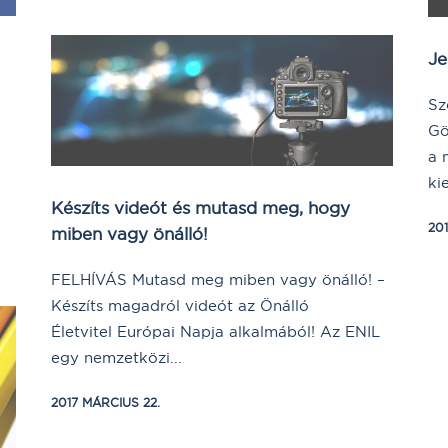
Je
Sz
Gö
a 
ki
Készíts videót és mutasd meg, hogy
201
miben vagy önálló!
FELHÍVÁS Mutasd meg miben vagy önálló! –
Készíts magadról videót az Önálló
Életvitel Európai Napja alkalmából! Az ENIL
egy nemzetközi...
2017 MÁRCIUS 22.