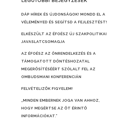
LEGUTÓBBI BEJEGYZÉSEK
DÁP HÍREK ÉS ÚJDONSÁGOK! MONDD EL A
VÉLEMÉNYED ÉS SEGÍTSD A FEJLESZTÉST!
ELKÉSZÜLT AZ ÉFOÉSZ ÚJ SZAKPOLITIKAI
JAVASLATCSOMAGJA
AZ ÉFOÉSZ AZ ÖNRENDELKEZÉS ÉS A
TÁMOGATOTT DÖNTÉSHOZATAL
MEGERŐSÍTÉSÉÉRT SZÓLALT FEL AZ
OMBUDSMANI KONFERENCIÁN
FELVÉTELIZŐK FIGYELEM!
„MINDEN EMBERNEK JOGA VAN AHHOZ,
HOGY MEGÉRTSE AZ ŐT ÉRINTŐ
INFORMÁCIÓKAT.”