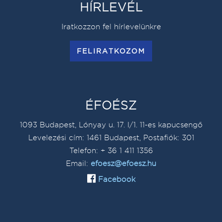
HÍRLEVÉL
Iratkozzon fel hírlevelünkre
FELIRATKOZOM
ÉFOÉSZ
1093 Budapest, Lónyay u. 17. I/1. 11-es kapucsengő
Levelezési cím: 1461 Budapest, Postafiók: 301
Telefon: + 36 1 411 1356
Email:
efoesz@efoesz.hu
Facebook