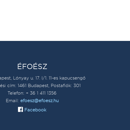
ÉFOÉSZ
pest, Lónyay u. 17. I/1. 11-es kapucsengő
ési cím: 1461 Budapest, Postafiók: 301
Telefon: + 36 1 411 1356
Email:
efoesz@efoesz.hu
Facebook