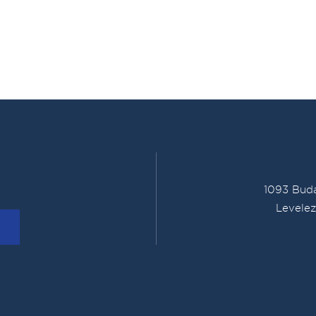
1093 Buda
Levelez