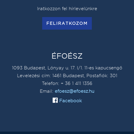
Iratkozzon fel hírlevelünkre
FELIRATKOZOM
ÉFOÉSZ
1093 Budapest, Lónyay u. 17. I/1. 11-es kapucsengő
Levelezési cím: 1461 Budapest, Postafiók: 301
Telefon: + 36 1 411 1356
Email:
efoesz@efoesz.hu
Facebook