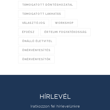
TÁMOGATOTT DÖNTÉSHOZATAL
TÁMOGATOTT LAKHATÁS
VÁLASZTÓJOG
WORKSHOP
ÉFOÉSZ
ÉRTELMI FOGYATÉKOSSÁG
ÖNÁLLÓ ÉLETVITEL
ÖNÉRVÉNYESÍTÉS
ÖNÉRVÉNYESÍTŐK
HÍRLEVÉL
Iratkozzon fel hírlevelünkre