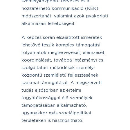
személyközpontú tervezés és a
hozzáférhető kommunikáció (KÉK)
módszertanát, valamint azok gyakorlati
alkalmazási lehetőségeit.
A képzés során elsajátított ismeretek
lehetővé teszik komplex támogatási
folyamatok megtervezését, elemzését,
koordinálását, továbbá intézményi és
szolgáltatási működések személy-
központú szemléletű fejlesztésének
szakmai támogatását. A megszerzett
tudás elsősorban az értelmi
fogyatékossággal élő személyek
támogatásában alkalmazható,
ugyanakkor más szociálpolitikai
területeken is hasznosítható.