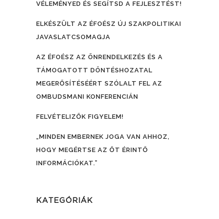
VÉLEMÉNYED ÉS SEGÍTSD A FEJLESZTÉST!
ELKÉSZÜLT AZ ÉFOÉSZ ÚJ SZAKPOLITIKAI
JAVASLATCSOMAGJA
AZ ÉFOÉSZ AZ ÖNRENDELKEZÉS ÉS A
TÁMOGATOTT DÖNTÉSHOZATAL
MEGERŐSÍTÉSÉÉRT SZÓLALT FEL AZ
OMBUDSMANI KONFERENCIÁN
FELVÉTELIZŐK FIGYELEM!
„MINDEN EMBERNEK JOGA VAN AHHOZ,
HOGY MEGÉRTSE AZ ŐT ÉRINTŐ
INFORMÁCIÓKAT.”
KATEGÓRIÁK