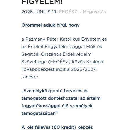
FIGYELEM!
2026 JÚNIUS 19.
ÉFOÉSZ
Megosztás
Örömmel adjuk hírül, hogy
a Pázmány Péter Katolikus Egyetem és
az Értelmi Fogyatékossággal Élők és
Segítőik Országos Érdekvédelmi
Szövetsége (ÉFOÉSZ) közös Szakmai
Továbbképzést indít a 2026/2027.
tanévre
„Személyközpontú tervezés és
támogatott döntéshozatal az értelmi
fogyatékossággal élő személyek
támogatásában”
A két féléves (60 kredit) képzés