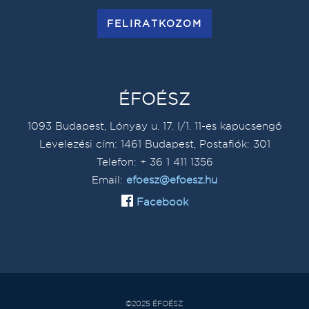
FELIRATKOZOM
ÉFOÉSZ
1093 Budapest, Lónyay u. 17. I/1. 11-es kapucsengő
Levelezési cím: 1461 Budapest, Postafiók: 301
Telefon: + 36 1 411 1356
Email:
efoesz@efoesz.hu
Facebook
©2025 ÉFOÉSZ