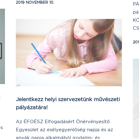
2019 NOVEMBER 10.
PÁ
pá
KÖ
CS
20
k
Jelentkezz helyi szervezetünk művészeti
pályázatára!
Az ÉFOÉSZ Elfogadásért Önérvényesítő
es
Egyesület az esélyegyenlőség napja és az
anyák napja alkalmából irodalmi- és