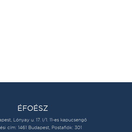
ÉFOÉSZ
pest, Lónyay u. 17. I/1. 11-es kapucsengő
ési cím: 1461 Budapest, Postafiók: 301