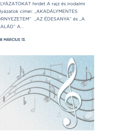
LYÁZATOKAT hirdet A rajz és irodalmi
lyázatok címei: „AKADÁLYMENTES
RNYEZETEM” „AZ ÉDESANYA” és „A
ALÁD” A...
18 MÁRCIUS 13.