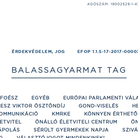
ADÓSZÁM: 19002529-1-43;
ÉRDEKVÉDELEM, JOG
EFOP 1.1.5-17-2017-0000
BALASSAGYARMAT TAG
ÉFOÉSZ
EGYÉB
EURÓPAI PARLAMENTI VÁL
ESZ VIKTOR ÖSZTÖNDÍJ
GOND-VISELÉS
H
OMMUNIKÁCIÓ
KMRKE
KÖNNYEN ÉRTHETŐ
ETVITEL
ÖNÁLLÓ ÉLETVITELI CENTRUM
ÖN
ÁPOLÁS
SÉRÜLT GYERMEKEK NAPJA
SZIV
G
VÁLASZTÓJOGOT MINDENKINEK!