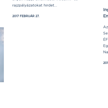
rajzpályázatokat hirdet...
In
Em
2017 FEBRUÁR 27.
Az
Se
ÉF
Eg
Na
20