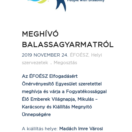
MEGHÍVÓ
BALASSAGYARMATRÓL
2019 NOVEMBER 24.
ÉFOÉSZ
,
Helyi
szervezetek
Megosztás
Az ÉFOÉSZ Elfogadásért
Önérvényesítő Egyesület szeretettel
meghívja és várja a Fogyatékossággal
Élő Emberek Világnapja, Mikulás –
Karácsony és Kiállítás Megnyitó
Ünnepségére
A kiállítás helye:
Madách Imre Városi