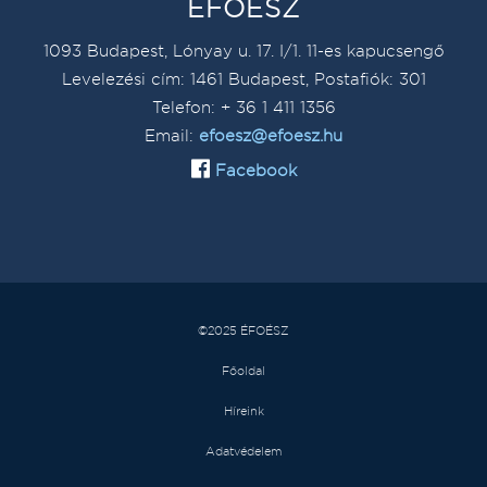
ÉFOÉSZ
1093 Budapest, Lónyay u. 17. I/1. 11-es kapucsengő
Levelezési cím: 1461 Budapest, Postafiók: 301
Telefon: + 36 1 411 1356
Email:
efoesz@efoesz.hu
Facebook
©2025 ÉFOÉSZ
Főoldal
Híreink
Adatvédelem