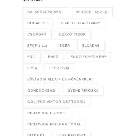
BALASSAGYARMAT
BERCSE LÁSZLÓ
BUDAPEST
CIVILÚT ALAPÍTVÁNY
CSOPORT
CZAKÓ TIBOR
EFOP 2.2.2
EGER
ELŐADÁS
ENIL
ENSZ
ENSZ EGYEZMÉNY
EPSA
FESZTIVÁL
FŐVÁROSI ÁLLAT- ÉS NÖVÉNYKERT
GONDNOKSÁG
GYENE PIROSKA
GÖLLESZ VIKTOR ÖSZTÖNDÍJ
INCLUSION EUROPE
INCLUSION INTERNATIONAL
INTERJÚ
JUDY PROJEKT