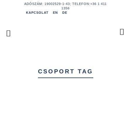
ADÓSZÁM: 19002529-1-43; TELEFON:+36 1 411
1356
KAPCSOLAT
EN
DE
CSOPORT TAG
Önérvényesítő fiatalok blogja a
facebookon!
Elindult az Együtt Velünk blog facebook