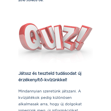
2016 JÚNIUS 08.
Játssz és teszteld tudásodat új
érzékenyítő-kvízünkkel!
Mindannyian szeretünk játszani. A
kvízjátékok pedig különösen
alkalmasak arra, hogy új dolgokat
ismerjünk meg, új információkat