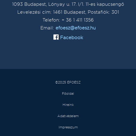
1093 Budapest, Lónyay u. 17. I/1. 11-es kapucsengő
Levelezési cím: 1461 Budapest, Postafiók: 301
Telefon: + 36 1 411 1356
Email:
efoesz@efoesz.hu
Facebook
©2025 ÉFOÉSZ
Főoldal
Híreink
Adatvédelem
Impresszum