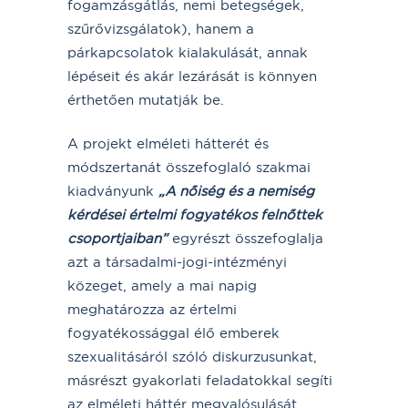
fogamzásgátlás, nemi betegségek,
szűrővizsgálatok), hanem a
párkapcsolatok kialakulását, annak
lépéseit és akár lezárását is könnyen
érthetően mutatják be.
A projekt elméleti hátterét és
módszertanát összefoglaló szakmai
kiadványunk
„A nőiség és a nemiség
kérdései értelmi fogyatékos felnőttek
csoportjaiban”
egyrészt összefoglalja
azt a társadalmi-jogi-intézményi
közeget, amely a mai napig
meghatározza az értelmi
fogyatékossággal élő emberek
szexualitásáról szóló diskurzusunkat,
másrészt gyakorlati feladatokkal segíti
az elméleti háttér megvalósulását,