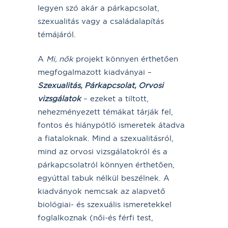
legyen szó akár a párkapcsolat,
szexualitás vagy a családalapítás
témájáról.
A
Mi, nők
projekt könnyen érthetően
megfogalmazott kiadványai –
Szexualitás, Párkapcsolat, Orvosi
vizsgálatok
– ezeket a tiltott,
nehezményezett témákat tárják fel,
fontos és hiánypótló ismeretek átadva
a fiataloknak. Mind a szexualitásról,
mind az orvosi vizsgálatokról és a
párkapcsolatról könnyen érthetően,
egyúttal tabuk nélkül beszélnek. A
kiadványok nemcsak az alapvető
biológiai- és szexuális ismeretekkel
foglalkoznak (női-és férfi test,