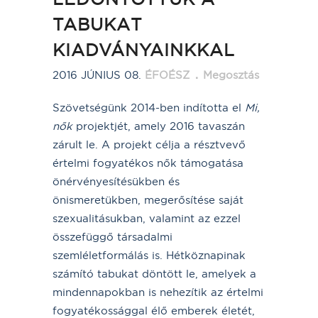
TABUKAT
KIADVÁNYAINKKAL
2016 JÚNIUS 08.
ÉFOÉSZ
Megosztás
Szövetségünk 2014-ben indította el
Mi,
nők
projektjét, amely 2016 tavaszán
zárult le. A projekt célja a résztvevő
értelmi fogyatékos nők támogatása
önérvényesítésükben és
önismeretükben, megerősítése saját
szexualitásukban, valamint az ezzel
összefüggő társadalmi
szemléletformálás is. Hétköznapinak
számító tabukat döntött le, amelyek a
mindennapokban is nehezítik az értelmi
fogyatékossággal élő emberek életét,