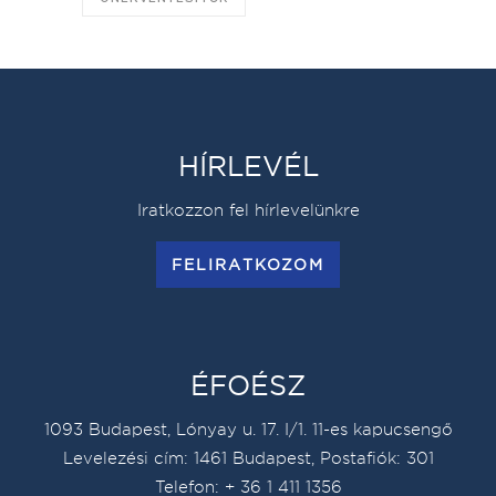
HÍRLEVÉL
Iratkozzon fel hírlevelünkre
FELIRATKOZOM
ÉFOÉSZ
1093 Budapest, Lónyay u. 17. I/1. 11-es kapucsengő
Levelezési cím: 1461 Budapest, Postafiók: 301
Telefon: + 36 1 411 1356