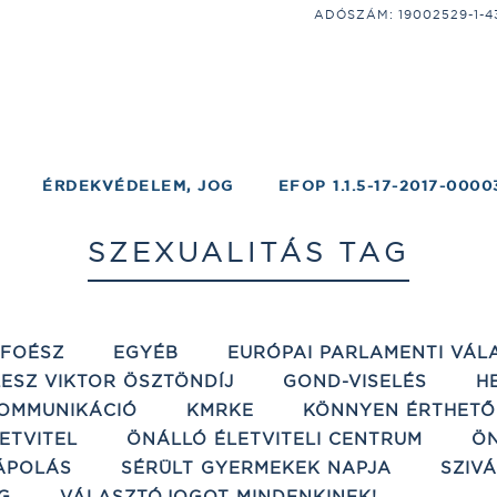
ADÓSZÁM: 19002529-1-43;
ÉRDEKVÉDELEM, JOG
EFOP 1.1.5-17-2017-0000
SZEXUALITÁS TAG
ÉFOÉSZ
EGYÉB
EURÓPAI PARLAMENTI VÁL
ESZ VIKTOR ÖSZTÖNDÍJ
GOND-VISELÉS
H
OMMUNIKÁCIÓ
KMRKE
KÖNNYEN ÉRTHETŐ
ETVITEL
ÖNÁLLÓ ÉLETVITELI CENTRUM
ÖN
ÁPOLÁS
SÉRÜLT GYERMEKEK NAPJA
SZIV
G
VÁLASZTÓJOGOT MINDENKINEK!