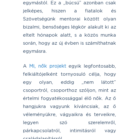
egymástól. Ez a „búcsú” azonban csak
jelképes, hiszen a fiatalok és
Szövetségünk mentorai között olyan
bizalmi, bensőséges légkör alakult ki az
eltelt hónapok alatt, s a közös munka
során, hogy az új évben is számíthatnak
egymásra.
A
Mi, nők projekt
egyik legfontosabb,
felkiáltójelként tornyosuló célja, hogy
egy olyan, eddig „nem látott”
csoportról, csoporthoz szóljon, mint az
értelmi fogyatékossággal élő nők. Az ő
hangjukra vagyunk kíváncsiak, az ő
véleményükre, vágyaikra és terveikre,
legyen szó szerelemről,
párkapcsolatról, intimitásról vagy
családalapításról.