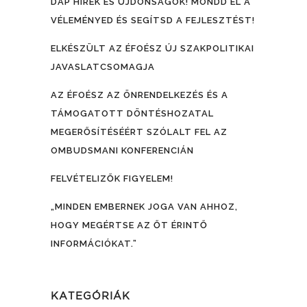
DÁP HÍREK ÉS ÚJDONSÁGOK! MONDD EL A
VÉLEMÉNYED ÉS SEGÍTSD A FEJLESZTÉST!
ELKÉSZÜLT AZ ÉFOÉSZ ÚJ SZAKPOLITIKAI
JAVASLATCSOMAGJA
AZ ÉFOÉSZ AZ ÖNRENDELKEZÉS ÉS A
TÁMOGATOTT DÖNTÉSHOZATAL
MEGERŐSÍTÉSÉÉRT SZÓLALT FEL AZ
OMBUDSMANI KONFERENCIÁN
FELVÉTELIZŐK FIGYELEM!
„MINDEN EMBERNEK JOGA VAN AHHOZ,
HOGY MEGÉRTSE AZ ŐT ÉRINTŐ
INFORMÁCIÓKAT.”
KATEGÓRIÁK