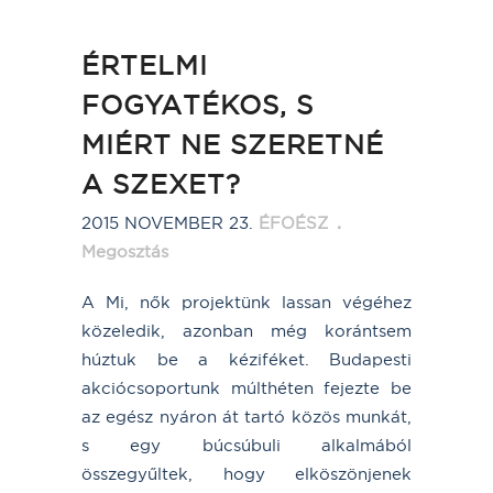
ÉRTELMI
FOGYATÉKOS, S
MIÉRT NE SZERETNÉ
A SZEXET?
2015 NOVEMBER 23.
ÉFOÉSZ
Megosztás
A Mi, nők projektünk lassan végéhez
közeledik, azonban még korántsem
húztuk be a kéziféket. Budapesti
akciócsoportunk múlthéten fejezte be
az egész nyáron át tartó közös munkát,
s egy búcsúbuli alkalmából
összegyűltek, hogy elköszönjenek