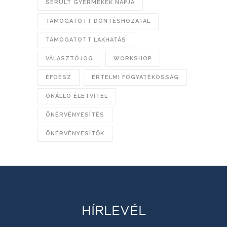
SÉRÜLT GYERMEKEK NAPJA
TÁMOGATOTT DÖNTÉSHOZATAL
TÁMOGATOTT LAKHATÁS
VÁLASZTÓJOG
WORKSHOP
ÉFOÉSZ
ÉRTELMI FOGYATÉKOSSÁG
ÖNÁLLÓ ÉLETVITEL
ÖNÉRVÉNYESÍTÉS
ÖNÉRVÉNYESÍTŐK
HÍRLEVÉL