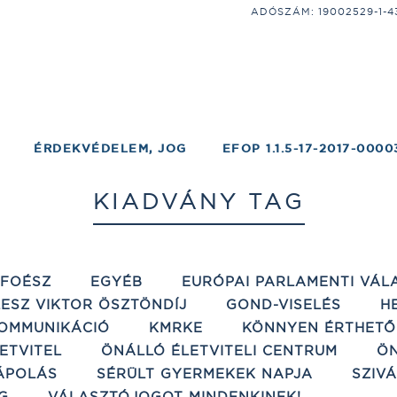
ADÓSZÁM: 19002529-1-43;
ÉRDEKVÉDELEM, JOG
EFOP 1.1.5-17-2017-0000
KIADVÁNY TAG
ÉFOÉSZ
EGYÉB
EURÓPAI PARLAMENTI VÁL
ESZ VIKTOR ÖSZTÖNDÍJ
GOND-VISELÉS
H
OMMUNIKÁCIÓ
KMRKE
KÖNNYEN ÉRTHETŐ
ETVITEL
ÖNÁLLÓ ÉLETVITELI CENTRUM
ÖN
ÁPOLÁS
SÉRÜLT GYERMEKEK NAPJA
SZIV
G
VÁLASZTÓJOGOT MINDENKINEK!