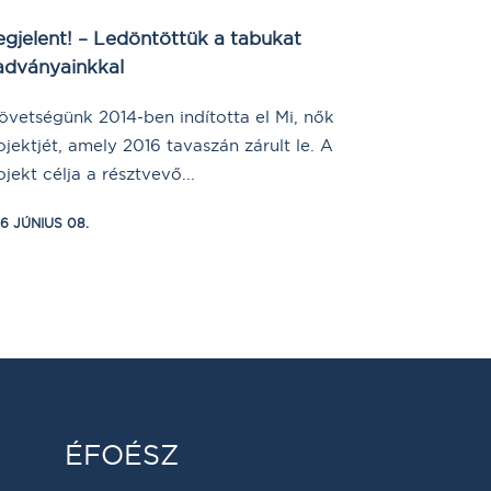
gjelent! – Ledöntöttük a tabukat
adványainkkal
övetségünk 2014-ben indította el Mi, nők
ojektjét, amely 2016 tavaszán zárult le. A
ojekt célja a résztvevő...
16 JÚNIUS 08.
ÉFOÉSZ