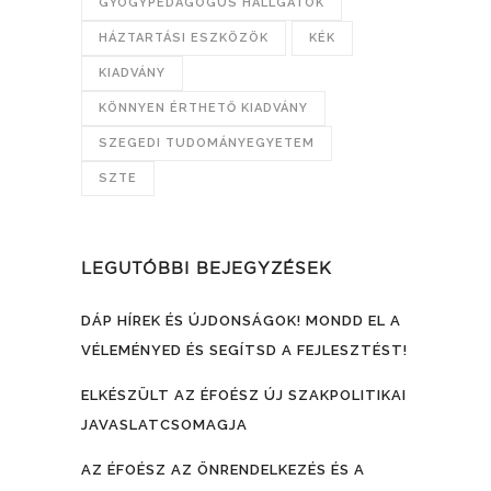
GYÓGYPEDAGÓGUS HALLGATÓK
HÁZTARTÁSI ESZKÖZÖK
KÉK
KIADVÁNY
KÖNNYEN ÉRTHETŐ KIADVÁNY
SZEGEDI TUDOMÁNYEGYETEM
SZTE
LEGUTÓBBI BEJEGYZÉSEK
DÁP HÍREK ÉS ÚJDONSÁGOK! MONDD EL A
VÉLEMÉNYED ÉS SEGÍTSD A FEJLESZTÉST!
ELKÉSZÜLT AZ ÉFOÉSZ ÚJ SZAKPOLITIKAI
JAVASLATCSOMAGJA
AZ ÉFOÉSZ AZ ÖNRENDELKEZÉS ÉS A