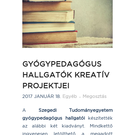
GYÓGYPEDAGÓGUS
HALLGATÓK KREATÍV
PROJEKTJEI
2017 JANUÁR 18.
Egyéb
Megosztás
A
Szegedi Tudományegyetem
gyógypedagógus hallgatói
készítették
az alábbi két kiadványt. Mindkettő
ingyenesen letölthető a megadott