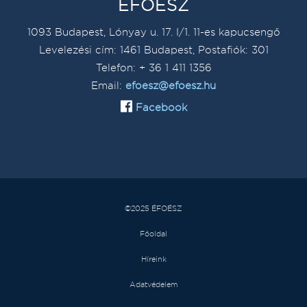
ÉFOÉSZ
1093 Budapest, Lónyay u. 17. I/1. 11-es kapucsengő
Levelezési cím: 1461 Budapest, Postafiók: 301
Telefon: + 36 1 411 1356
Email:
efoesz@efoesz.hu
Facebook
©2025 ÉFOÉSZ
Főoldal
Híreink
Adatvédelem