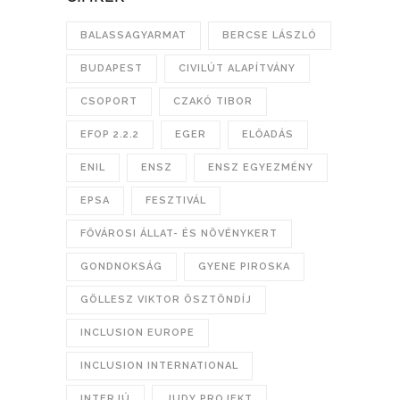
BALASSAGYARMAT
BERCSE LÁSZLÓ
BUDAPEST
CIVILÚT ALAPÍTVÁNY
CSOPORT
CZAKÓ TIBOR
EFOP 2.2.2
EGER
ELŐADÁS
ENIL
ENSZ
ENSZ EGYEZMÉNY
EPSA
FESZTIVÁL
FŐVÁROSI ÁLLAT- ÉS NÖVÉNYKERT
GONDNOKSÁG
GYENE PIROSKA
GÖLLESZ VIKTOR ÖSZTÖNDÍJ
INCLUSION EUROPE
INCLUSION INTERNATIONAL
INTERJÚ
JUDY PROJEKT