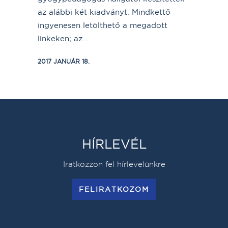
az alábbi két kiadványt. Mindkettő
ingyenesen letölthető a megadott
linkeken; az...
2017 JANUÁR 18.
HÍRLEVÉL
Iratkozzon fel hírlevelünkre
FELIRATKOZOM