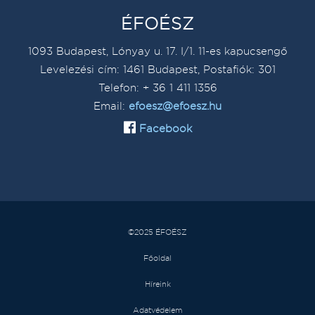
ÉFOÉSZ
1093 Budapest, Lónyay u. 17. I/1. 11-es kapucsengő
Levelezési cím: 1461 Budapest, Postafiók: 301
Telefon: + 36 1 411 1356
Email:
efoesz@efoesz.hu
Facebook
©2025 ÉFOÉSZ
Főoldal
Híreink
Adatvédelem