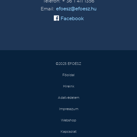
Telefon: + 36 1 411 1356
Email:
efoesz@efoesz.hu
Facebook
©2025 ÉFOÉSZ
Főoldal
Híreink
Adatvédelem
Impresszum
Webshop
Kapcsolat