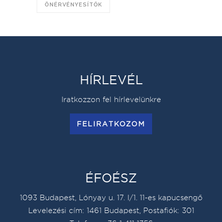
ÖNÉRVÉNYESÍTŐK
HÍRLEVÉL
Iratkozzon fel hírlevelünkre
FELIRATKOZOM
ÉFOÉSZ
1093 Budapest, Lónyay u. 17. I/1. 11-es kapucsengő
Levelezési cím: 1461 Budapest, Postafiók: 301