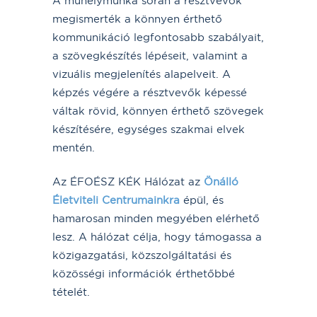
A műhelymunka során a résztvevők
megismerték a könnyen érthető
kommunikáció legfontosabb szabályait,
a szövegkészítés lépéseit, valamint a
vizuális megjelenítés alapelveit. A
képzés végére a résztvevők képessé
váltak rövid, könnyen érthető szövegek
készítésére, egységes szakmai elvek
mentén.
Az ÉFOÉSZ KÉK Hálózat az
Önálló
Életviteli Centrumainkra
épül, és
hamarosan minden megyében elérhető
lesz. A hálózat célja, hogy támogassa a
közigazgatási, közszolgáltatási és
közösségi információk érthetőbbé
tételét.