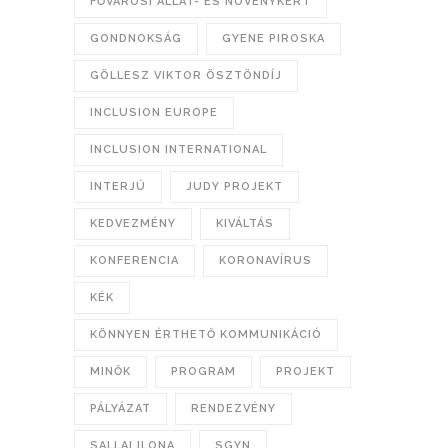
FŐVÁROSI ÁLLAT- ÉS NÖVÉNYKERT
GONDNOKSÁG
GYENE PIROSKA
GÖLLESZ VIKTOR ÖSZTÖNDÍJ
INCLUSION EUROPE
INCLUSION INTERNATIONAL
INTERJÚ
JUDY PROJEKT
KEDVEZMÉNY
KIVÁLTÁS
KONFERENCIA
KORONAVÍRUS
KÉK
KÖNNYEN ÉRTHETŐ KOMMUNIKÁCIÓ
MINŐK
PROGRAM
PROJEKT
PÁLYÁZAT
RENDEZVÉNY
SALLAI ILONA
SGYN