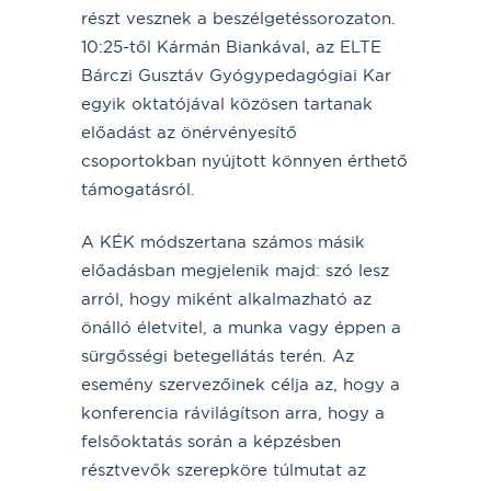
részt vesznek a beszélgetéssorozaton.
10:25-től Kármán Biankával, az ELTE
Bárczi Gusztáv Gyógypedagógiai Kar
egyik oktatójával közösen tartanak
előadást az önérvényesítő
csoportokban nyújtott könnyen érthető
támogatásról.
A KÉK módszertana számos másik
előadásban megjelenik majd: szó lesz
arról, hogy miként alkalmazható az
önálló életvitel, a munka vagy éppen a
sürgősségi betegellátás terén. Az
esemény szervezőinek célja az, hogy a
konferencia rávilágítson arra, hogy a
felsőoktatás során a képzésben
résztvevők szerepköre túlmutat az