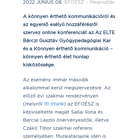
2022 JÚNIUS 08.
ÉFOÉSZ
Megosztás
A könnyen érthető kommunikációról és
az egyenlő esélyű hozzáférésről
szervez online konferenciát az Az ELTE
Bárczi Gusztáv Gyógypedagógiai Kar
és a Könnyen érthető kommunikáció –
könnyen érthető élet honlap
kisközössége.
Az esemény immár második
alkalommal kerül megszervezésre. Az
előző évi szakmai rendezvényen
(melyről
itt írtunk
) az ÉFOÉSZ is
képviseltette magát Sallai Ilona és
Bercse László önérvényesítők, illetve
Czakó Tibor szakmai referens
személyében. Munkatársaink idén is