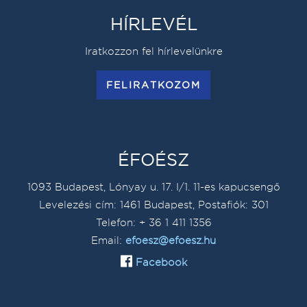
HÍRLEVÉL
Iratkozzon fel hírlevelünkre
FELIRATKOZOM
ÉFOÉSZ
1093 Budapest, Lónyay u. 17. I/1. 11-es kapucsengő
Levelezési cím: 1461 Budapest, Postafiók: 301
Telefon: + 36 1 411 1356
Email:
efoesz@efoesz.hu
Facebook