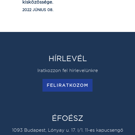
kisközössége.
2022 JÚNIUS 08.
HÍRLEVÉL
Iratkozzon fel hírlevelünkre
FELIRATKOZOM
ÉFOÉSZ
1093 Budapest, Lónyay u. 17. I/1. 11-es kapucsengő