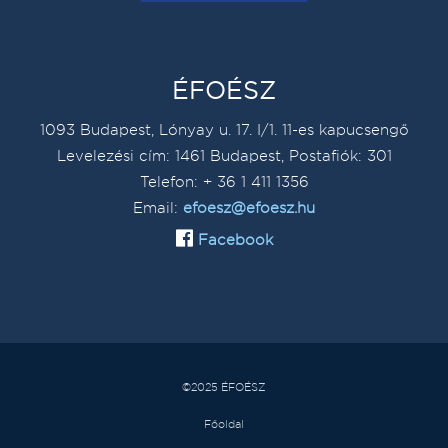
ÉFOÉSZ
1093 Budapest, Lónyay u. 17. I/1. 11-es kapucsengő
Levelezési cím: 1461 Budapest, Postafiók: 301
Telefon: + 36 1 411 1356
Email:
efoesz@efoesz.hu
Facebook
©2025 ÉFOÉSZ
Főoldal