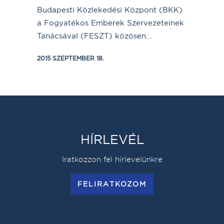
Budapesti Közlekedési Központ (BKK)
a Fogyatékos Emberek Szervezeteinek
Tanácsával (FESZT) közösen...
2015 SZEPTEMBER 18.
HÍRLEVÉL
Iratkozzon fel hírlevelünkre
FELIRATKOZOM