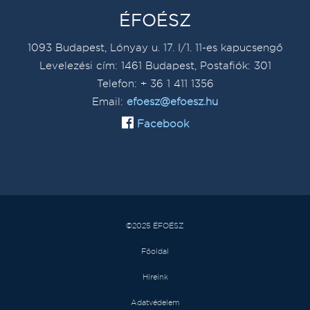
ÉFOÉSZ
1093 Budapest, Lónyay u. 17. I/1. 11-es kapucsengő
Levelezési cím: 1461 Budapest, Postafiók: 301
Telefon: + 36 1 411 1356
Email:
efoesz@efoesz.hu
Facebook
©2025 ÉFOÉSZ
Főoldal
Híreink
Adatvédelem