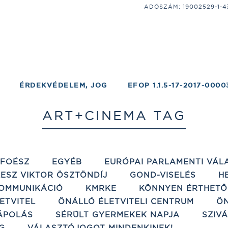
ADÓSZÁM: 19002529-1-43;
ÉRDEKVÉDELEM, JOG
EFOP 1.1.5-17-2017-0000
ART+CINEMA TAG
ÉFOÉSZ
EGYÉB
EURÓPAI PARLAMENTI VÁL
ESZ VIKTOR ÖSZTÖNDÍJ
GOND-VISELÉS
H
OMMUNIKÁCIÓ
KMRKE
KÖNNYEN ÉRTHETŐ
ETVITEL
ÖNÁLLÓ ÉLETVITELI CENTRUM
ÖN
ÁPOLÁS
SÉRÜLT GYERMEKEK NAPJA
SZIV
G
VÁLASZTÓJOGOT MINDENKINEK!