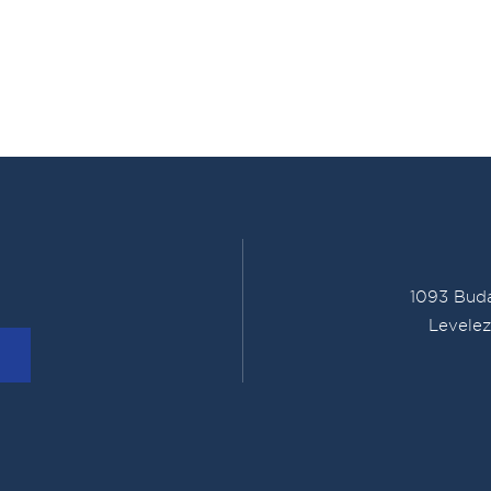
1093 Buda
Levelez