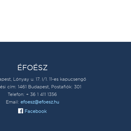
ÉFOÉSZ
pest, Lónyay u. 17. I/1. 11-es kapucsengő
ési cím: 1461 Budapest, Postafiók: 301
Telefon: + 36 1 411 1356
Email:
efoesz@efoesz.hu
Facebook