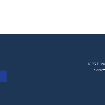
1093 Buda
Levelez