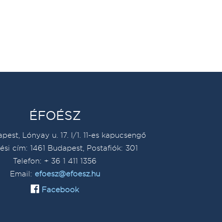
ÉFOÉSZ
pest, Lónyay u. 17. I/1. 11-es kapucsengő
ési cím: 1461 Budapest, Postafiók: 301
Telefon: + 36 1 411 1356
Email:
efoesz@efoesz.hu
Facebook