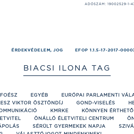
ADÓSZÁM: 19002529-1-43;
ÉRDEKVÉDELEM, JOG
EFOP 1.1.5-17-2017-0000
BIACSI ILONA TAG
ÉFOÉSZ
EGYÉB
EURÓPAI PARLAMENTI VÁL
ESZ VIKTOR ÖSZTÖNDÍJ
GOND-VISELÉS
H
OMMUNIKÁCIÓ
KMRKE
KÖNNYEN ÉRTHETŐ
ETVITEL
ÖNÁLLÓ ÉLETVITELI CENTRUM
ÖN
ÁPOLÁS
SÉRÜLT GYERMEKEK NAPJA
SZIV
G
VÁLASZTÓJOGOT MINDENKINEK!